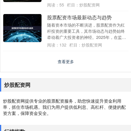
应放大收益的投资者来说，配资成为了一种
阅读：
55
栏目：
炒股配资网
常见的选....
股票配资市场最新动态与趋势
随着资本市场的不断演进，股票配资作为杠
杆投资的重要工具，其市场动态与趋势始终
牵动着广大投资者的神经。2025年，在监管
政策持续完善、金融科技深入渗透以及投资
阅读：
132
栏目：
炒股配资网
者结....
查看更多
炒股配资网
炒股配资网提供专业的股票配资服务，助您快速提升资金利用
率，抓住市场机遇。我们为用户提供低利息、高杠杆、便捷的配
资方案，保障资金安全。