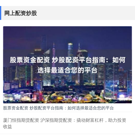
免息炒股配资
：
2024-12-02
网上配资炒股
按天配资是一种灵活的融资方式，允许投资者在不抵押资
产的情况下，获得资金进行股票交易。与传统融资方式不
同，按天配资的资金使
重庆股票配资平台 靠谱配资，股票配资门户，助您投资无忧
网上配资炒股
：
2026-03-12
在股票投资领域，配资是一种常见的融资方式。它可以放
大投资者的资金重庆股票配资平台，提高收益率。然而，
选择靠谱的配资平台至
股票资金配资 炒股配资平台指南：如何选择最适合您的平台
厦门恒指期货配资 沪深指期货配资：撬动财富杠杆，助力投资
收益