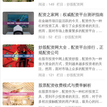
配资的基本流程、选择正规渠道的要点以及
阅读：
149
栏目：
炒股配资网
风险控制....
配资之家网：权威配资平台测评指南
在金融市场日益活跃的今天，配资作为一种
杠杆投资工具，吸引了众多投资者的关注。
然而，面对市场上数量繁多的配资平台，如
何选择一家安全、合规、透明的平台，成为
阅读：
52
栏目：
炒股配资网
投资者面....
炒股配资网大全，配资平台排行，正
规配资公司
在股市投资中网上配资炒股，配资作为一种
放大资金的方式，受到越来越多投资者的关
注。然而，面对市场上众多的配资平台，如
何辨别正规配资公司、选择可靠的配资渠
阅读：
121
栏目：
炒股配资网
道，成为投....
股票配资收费模式与费率解析
在股票市场中，配资作为一种杠杆投资工
具，受到不少投资者的关注。然而，对于许
多初次接触配资的用户来说，最关心的问题
之一就是“配资到底怎么收费？”本文将详细解