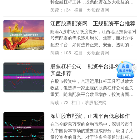
种金融杠杆工具，股票配资在放大收益的同
时也潜藏着不容忽视的风险。本文将深入探
阅读：
134
栏目：
炒股配资网
讨广....
江西股票配资网｜正规配资平台推荐
随着A股市场活跃度提升，江西地区投资者对
股票配资的需求逐步增长。然而，面对众多
配资平台，如何选择正规、安全、透明的服
务商，成为许多股民关心的核心问题。本文
阅读：
105
栏目：
炒股配资网
围绕江....
股票杠杆公司｜配资平台排名｜正规
实盘推荐
在股市投资中，合理运用杠杆工具可以放大
收益，但选择一家正规的股票杠杆公司至关
重要。随着配资平台数量增多，投资者面临
信息不对称问题，如何从众多平台中筛选出
阅读：
72
栏目：
炒股配资网
合规、安....
深圳股市配资，正规平台低息操作
在当今瞬息万变的金融市场中，深圳股市作
为中国资本市场的重要组成部分，吸引了大
量投资者的目光。对于许多希望通过杠杆效