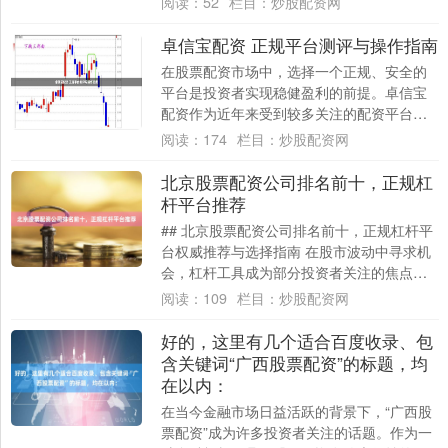
阅读：
52
栏目：
炒股配资网
析股票....
卓信宝配资 正规平台测评与操作指南
在股票配资市场中，选择一个正规、安全的
平台是投资者实现稳健盈利的前提。卓信宝
配资作为近年来受到较多关注的配资平台，
其合规性、资金安全及操作体验究竟如何？
阅读：
174
栏目：
炒股配资网
本文将从....
北京股票配资公司排名前十，正规杠
杆平台推荐
## 北京股票配资公司排名前十，正规杠杆平
台权威推荐与选择指南 在股市波动中寻求机
会，杠杆工具成为部分投资者关注的焦点。
北京作为金融中心，各类配资平台林立，如
阅读：
109
栏目：
炒股配资网
何....
好的，这里有几个适合百度收录、包
含关键词“广西股票配资”的标题，均
在以内：
在当今金融市场日益活跃的背景下，“广西股
票配资”成为许多投资者关注的话题。作为一